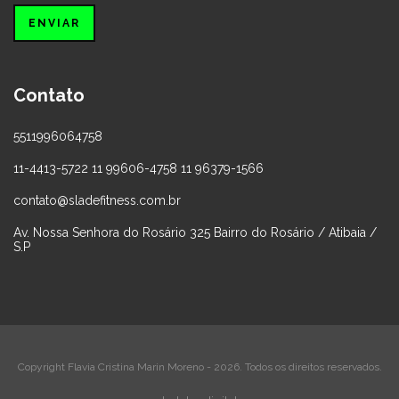
Contato
5511996064758
11-4413-5722 11 99606-4758 11 96379-1566
contato@sladefitness.com.br
Av. Nossa Senhora do Rosário 325 Bairro do Rosário / Atibaia /
S.P
Copyright Flavia Cristina Marin Moreno - 2026. Todos os direitos reservados.