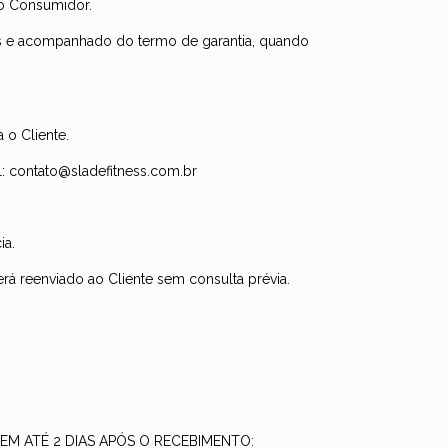
do Consumidor.
ios e acompanhado do termo de garantia, quando
 o Cliente.
l:
contato@sladefitness.com.br
ia.
á reenviado ao Cliente sem consulta prévia.
s EM ATÉ 2 DIAS APÓS O RECEBIMENTO: