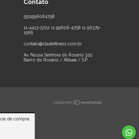
Contato
5511996064758
11-4413-5722 11 99606-4758 11 96379-
1566
contato@sladefitness.com.br
Av. Nossa Senhora do Rosário 325
Bairro do Rosário / Atibaia / S.P
ncia de compra.