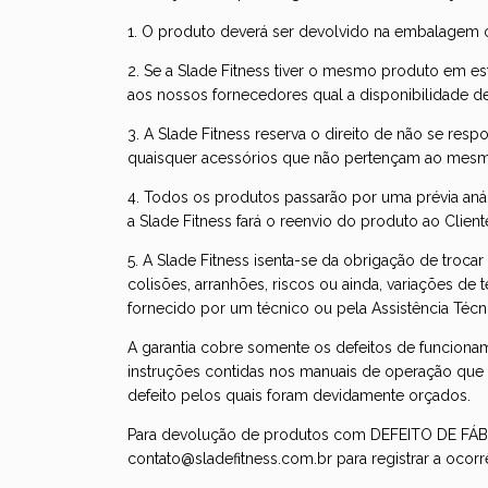
1. O produto deverá ser devolvido na embalagem o
2. Se a Slade Fitness tiver o mesmo produto em es
aos nossos fornecedores qual a disponibilidade de
3. A Slade Fitness reserva o direito de não se re
quaisquer acessórios que não pertençam ao mes
4. Todos os produtos passarão por uma prévia análi
a Slade Fitness fará o reenvio do produto ao Client
5. A Slade Fitness isenta-se da obrigação de troc
colisões, arranhões, riscos ou ainda, variações de
fornecido por um técnico ou pela Assistência Técn
A garantia cobre somente os defeitos de funcion
instruções contidas nos manuais de operação qu
defeito pelos quais foram devidamente orçados.
Para devolução de produtos com DEFEITO DE FÁBRI
contato@sladefitness.com.br
para registrar a ocorr