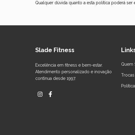
Qualquer dúvida quanto a esta política poderá ser e
Slade Fitness
Links
Quem 
Excelência em fitness e bem-estar.
Atendimento personalizado e inovação
Trocas
contínua desde 1997.
Polític