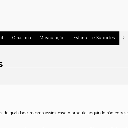
it
Ginástica
Musculação
Estantes e Suportes
P
s
os de qualidade, mesmo assim, caso o produto adquirido não corresp