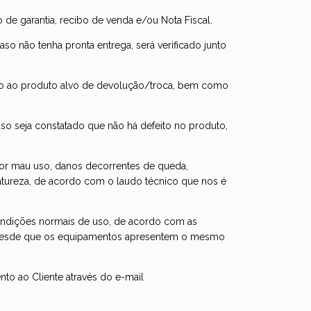
e garantia, recibo de venda e/ou Nota Fiscal.
o não tenha pronta entrega, será verificado junto
unto ao produto alvo de devolução/troca, bem como
Caso seja constatado que não há defeito no produto,
 por mau uso, danos decorrentes de queda,
 natureza, de acordo com o laudo técnico que nos é
ondições normais de uso, de acordo com as
, desde que os equipamentos apresentem o mesmo
o ao Cliente através do e-mail