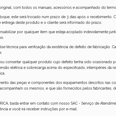
riginal, com todos os manuais, acessórios e acompanhado do termo d
toque, este será trocado num prazo de 3 dias após o recebimento. Cas
 entrega deste produto e o cliente será informado do prazo.
sponsabilizar por qualquer item que esteja acoplado indevidamente j
mo.
se técnica para verificação da existência de defeito de fabricação. 
e.
ar ou consertar qualquer produto cujo defeito tenha sido ocasionado
 tensão elétrica e sobrecarga acima do especificado, intempéries da
ica.
amento das peças e componentes dos equipamentos descritos nas c
e acompanham os mesmos, e que são fornecidos pelos fabricantes
CA, basta entrar em contato com nosso SAC - Serviço de Atendiment
ência e você irá receber instruções por e-mail.