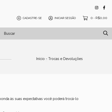
0
R$0,00
CADASTRE-SE
INICIAR SESSÃO
-
isos e Tatames
Blog
Início
-
Trocas e Devoluções
onda às suas expectativas você poderá trocá-lo