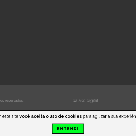
balako.digital
tos reservados.
 este site
você aceita o uso de cookies
para agilizar a sua experiê
ENTENDI