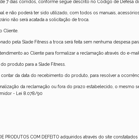
é de 7 dias corridos, conforme segue descrito no Código de Defesa 
al e não poderá ter sido utilizado, com todos os manuais, acessór
rário não será acatada a solicitação de troca.
 Cliente.
ado pela Slade Fitness a troca será feita sem nenhuma despesa para
endimento ao Cliente para formalizar a reclamação através do e-mai
do produto para a Slade Fitness.
, a contar da data do recebimento do produto, para resolver a ocorrênc
malização da reclamação ou fora do prazo estabelecido, o mesmo ser
midor - Lei 8.078/90
DE PRODUTOS COM DEFEITO adquiridos através do site constatado