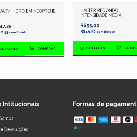
HALTER REDONDO
VA P/ HIDRO EM NEOPRENE
INTENSIDADE MÉDIA
R$55,00
47,25
R$49,50
42,53
com
Boleto
com
Boleto
DETALHES
DETALHES
 Intitucionais
Formas de pagament
Somos
 e Devoluções