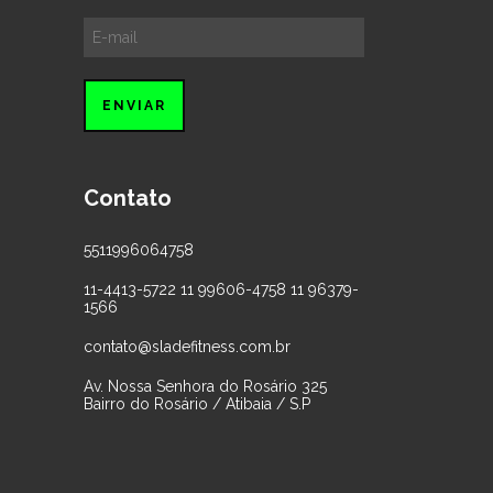
Contato
5511996064758
11-4413-5722 11 99606-4758 11 96379-
1566
contato@sladefitness.com.br
Av. Nossa Senhora do Rosário 325
Bairro do Rosário / Atibaia / S.P