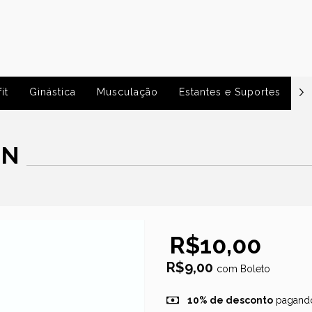
it
Ginástica
Musculação
Estantes e Suportes
P
ON
R$10,00
R$9,00
com
Boleto
10% de desconto
pagando