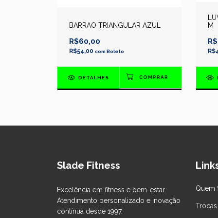
LU
BARRAO TRIANGULAR AZUL
M
R$60,00
R$
R$54,00
R$
com
Boleto
DETALHES
Slade Fitness
Links
Quem 
Excelência em fitness e bem-estar.
Atendimento personalizado e inovação
Trocas
contínua desde 1997.