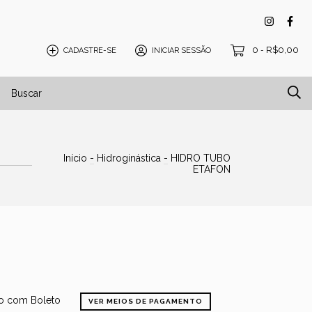
0
R$0,00
CADASTRE-SE
INICIAR SESSÃO
-
isos e Tatames
Blog
Início
-
Hidroginástica
-
HIDRO TUBO
ETAFON
 com Boleto
VER MEIOS DE PAGAMENTO