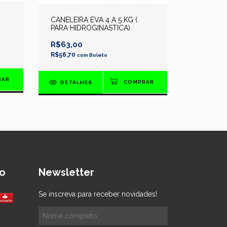
CANELEIRA
CANELEIRA EVA 4 A 5 KG (
PARA HID
PARA HIDROGINASTICA)
R$45,00
R$63,00
R$40,50
c
R$56,70
com
Boleto
DETAL
DETALHES
o
Newsletter
Se inscreva para receber novidades!