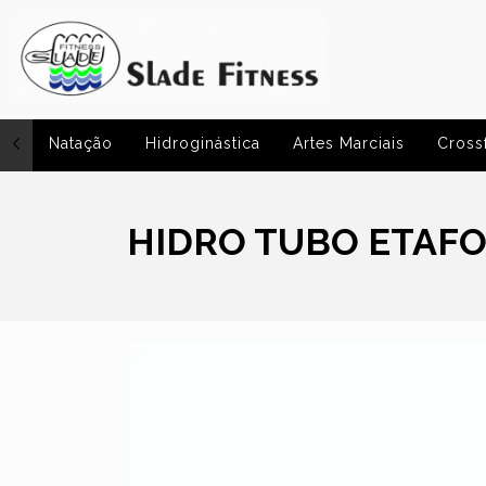
Natação
Hidroginástica
Artes Marciais
Crossf
HIDRO TUBO ETAF