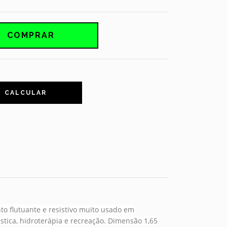
CALCULAR
to flutuante e resistivo muito usado em
stica, hidroterápia e recreação.
Dimensão 1,65