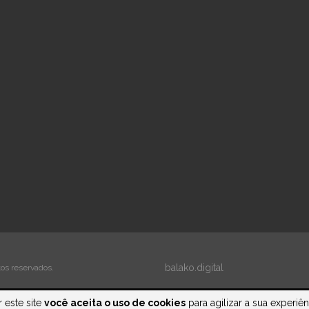
balako.digital
tos reservados.
 este site
você aceita o uso de cookies
para agilizar a sua experiê