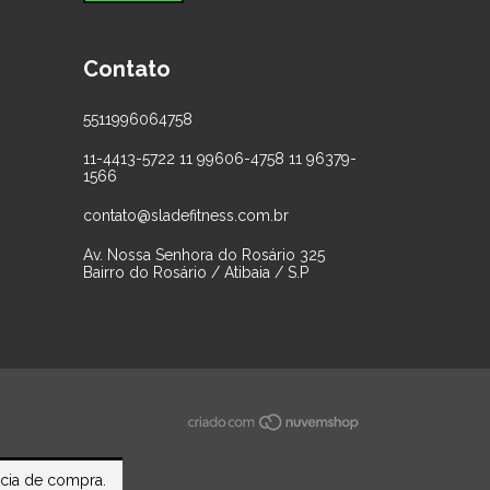
Contato
5511996064758
11-4413-5722 11 99606-4758 11 96379-
1566
contato@sladefitness.com.br
Av. Nossa Senhora do Rosário 325
Bairro do Rosário / Atibaia / S.P
ncia de compra.