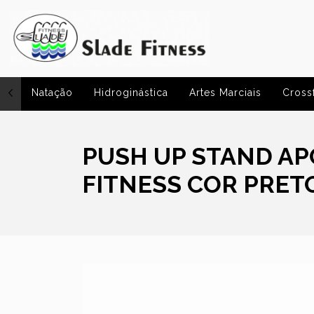
Natação
Hidroginástica
Artes Marciais
Crossf
PUSH UP STAND AP
FITNESS COR PRET