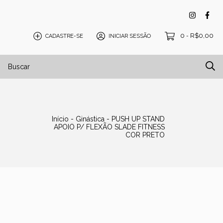
0
R$0,00
CADASTRE-SE
INICIAR SESSÃO
-
isos e Tatames
Blog
Início
-
Ginástica
-
PUSH UP STAND
APOIO P/ FLEXÃO SLADE FITNESS
COR PRETO