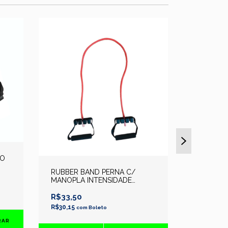
TO
MANOPLA
RUBBER BAND PERNA C/
MANOPLA INTENSIDADE
R$25,00
MEDIO
R$22,50
c
R$33,50
R$30,15
com
Boleto
DETAL