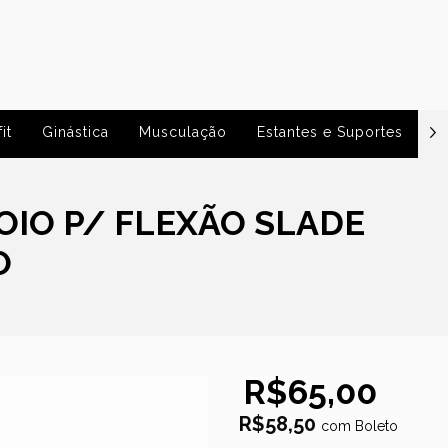
it
Ginástica
Musculação
Estantes e Suportes
P
OIO P/ FLEXÃO SLADE
O
R$65,00
R$58,50
com
Boleto