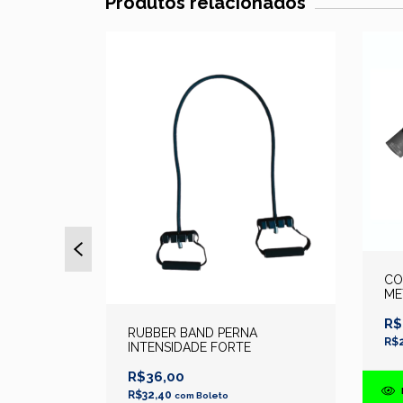
Produtos relacionados
CO
ico;Gênero:Unissex
ME
FI
R$
RUBBER BAND PERNA
R$
INTENSIDADE FORTE
R$36,00
R$32,40
com
Boleto