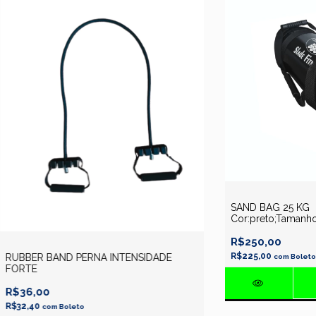
SAND BAG 25 KG
Cor:preto;Tamanho
SLADE FITNESS
R$250,00
R$225,00
RUBBER BAND PERNA INTENSIDADE
com
Boleto
FORTE
R$36,00
R$32,40
com
Boleto