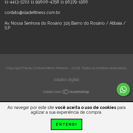
11-4413-5722 11 99606-4758 11 96379-1566
contato@sladefitness.com.br
Av. Nossa Senhora do Rosário 325 Bairro do Rosário / Atibaia /
S.P
Copyright Flavia Cristina Marin Moreno - 2026. Todos os direitos reservados.
balako.digital
Ao navegar por este site
você aceita o uso de cookies
para
agilizar a sua experiência de compra.
ENTENDI