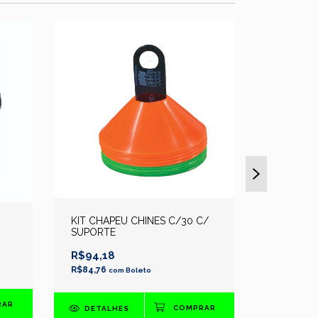
KIT CHAPEU CHINES C/30 C/
POWER B
SUPORTE
R$79,00
R$94,18
R$71,10
c
R$84,76
com
Boleto
DETAL
DETALHES