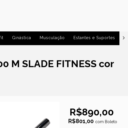
it
Ginástica
Musculação
Estantes e Suportes
P
00 M SLADE FITNESS cor
R$890,00
R$801,00
com
Boleto