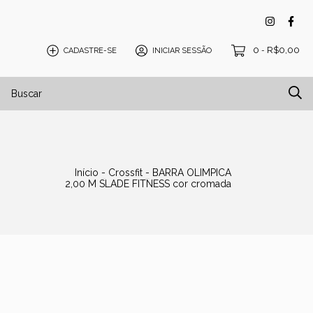
0
R$0,00
CADASTRE-SE
INICIAR SESSÃO
-
isos e Tatames
Blog
Início
-
Crossfit
-
BARRA OLIMPICA
2,00 M SLADE FITNESS cor cromada