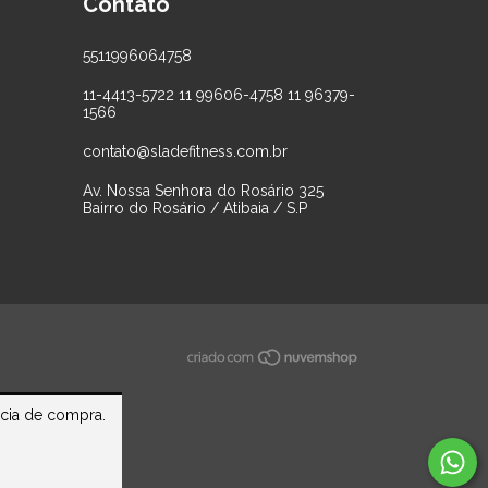
Contato
5511996064758
11-4413-5722 11 99606-4758 11 96379-
1566
contato@sladefitness.com.br
Av. Nossa Senhora do Rosário 325
Bairro do Rosário / Atibaia / S.P
ncia de compra.