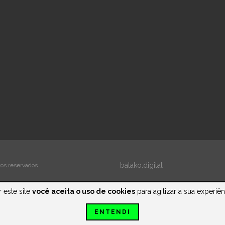
balako.digital
tos reservados.
 este site
você aceita o uso de cookies
para agilizar a sua experiê
ENTENDI