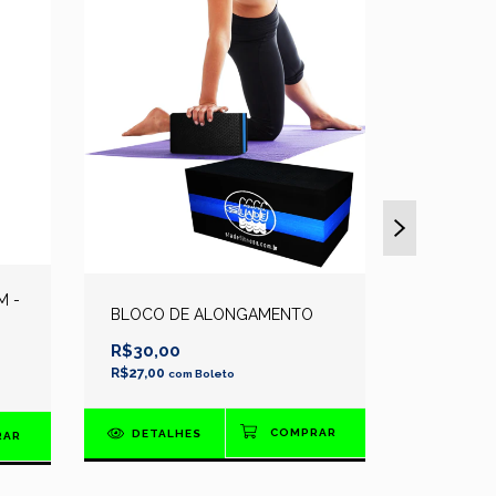
BOLINHA
M -
BLOCO DE ALONGAMENTO
9CM
R$30,00
R$17,00
R$27,00
R$15,30
com
Boleto
c
DETALHES
DETAL