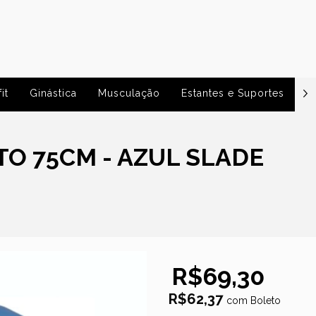
it
Ginástica
Musculação
Estantes e Suportes
P
O 75CM - AZUL SLADE
R$69,30
R$62,37
com
Boleto