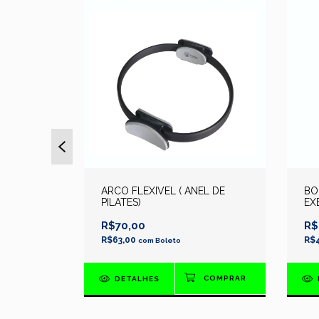
A
ARCO FLEXIVEL ( ANEL DE
BO
 -
PILATES)
EX
R$70,00
R$
R$63,00
R$
com
Boleto
DETALHES