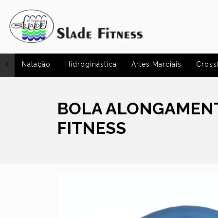
Natação
Hidroginástica
Artes Marciais
Crossf
BOLA ALONGAMENT
FITNESS