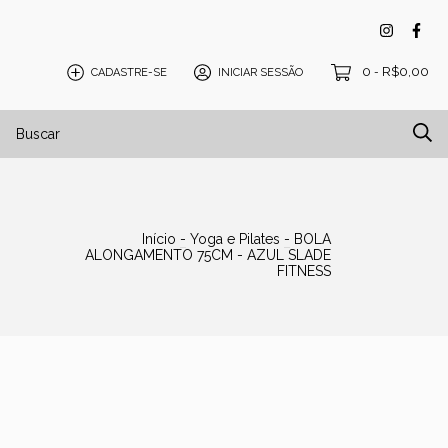
0
R$0,00
CADASTRE-SE
INICIAR SESSÃO
-
isos e Tatames
Blog
Início
-
Yoga e Pilates
-
BOLA
ALONGAMENTO 75CM - AZUL SLADE
FITNESS