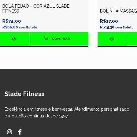
BOLA FEIJÃO - COR AZUL SLADE
FITNESS
BOLINHA MASSAG
R$74,00
R$17,00
R$66,60
R$15,30
com
Boleto
com
Boleto
Slade Fitness
Excelência em fitness e bem-estar. Atendimento personalizado
e inovação contínua desde 1997.