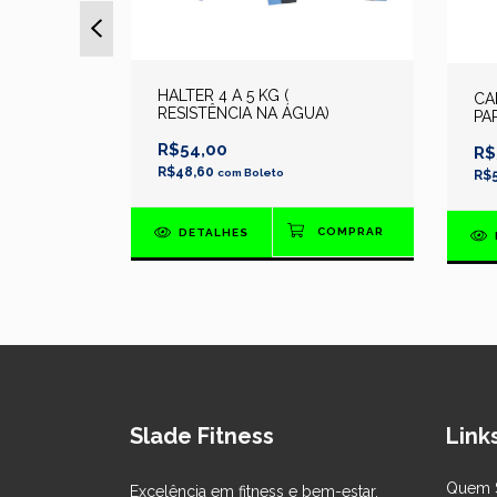
HALTER 4 A 5 KG (
CAN
A )
RESISTÊNCIA NA ÁGUA)
PA
R$54,00
R$
R$48,60
com
Boleto
R$
DETALHES
Slade Fitness
Links
Quem 
Excelência em fitness e bem-estar.