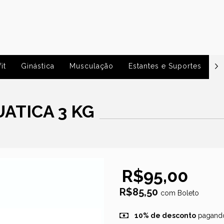
it
Ginástica
Musculação
Estantes e Suportes
P
ATICA 3 KG
R$95,00
R$85,50
com
Boleto
10% de desconto
pagando