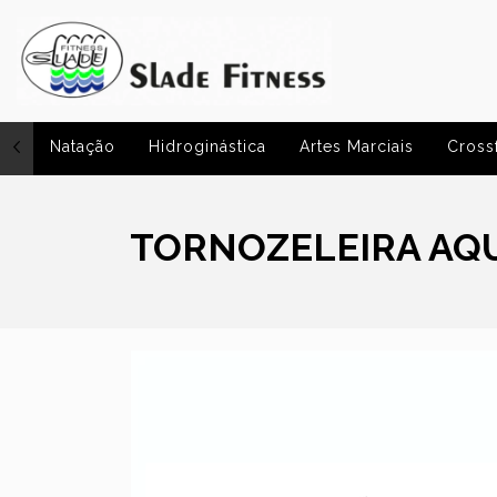
Natação
Hidroginástica
Artes Marciais
Crossf
TORNOZELEIRA AQU