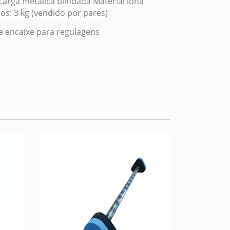
carga metalica blindada Material lona
sos: 3 kg (vendido por pares)
e encaixe para regulagens