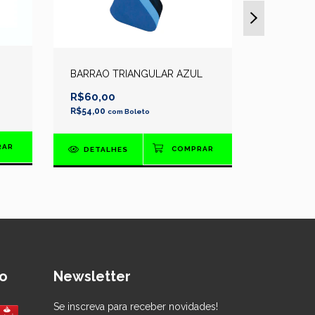
CANELEIR
BARRAO TRIANGULAR AZUL
PARA HID
R$60,00
R$63,00
R$54,00
com
Boleto
R$56,70
c
DETALHES
DETAL
o
Newsletter
Se inscreva para receber novidades!