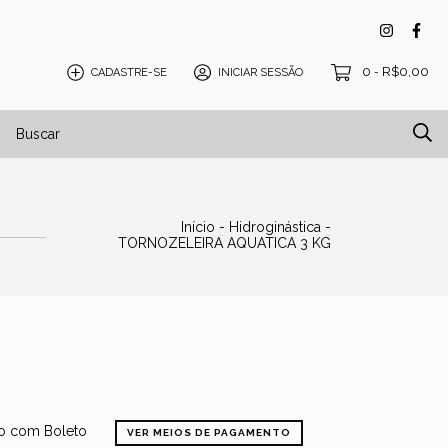
0
R$0,00
CADASTRE-SE
INICIAR SESSÃO
-
isos e Tatames
Blog
Início
-
Hidroginástica
-
TORNOZELEIRA AQUATICA 3 KG
 com Boleto
VER MEIOS DE PAGAMENTO